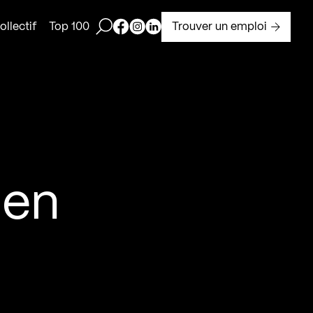
Ouvrir la barre de recherche
Page Facebook de Kollectif
Page Instagram de Kollectif
Page Linkedin de Kollectif
Trouver un emploi
llectif
Top 100
 en