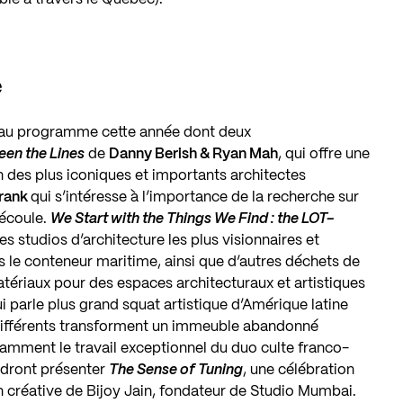
e
au programme cette année dont deux
een the Lines
de
Danny Berish
&
Ryan Mah
, qui offre une
n des plus iconiques et importants architectes
rank
qui s’intéresse à l’importance de la recherche sur
découle.
We Start with the Things We Find : the
LOT-
es studios d’architecture les plus visionnaires et
 le conteneur maritime, ainsi que d’autres déchets de
ériaux pour des espaces architecturaux et artistiques
ui parle plus grand squat artistique d’Amérique latine
 différents transforment un immeuble abandonné
tamment le travail exceptionnel du duo culte franco-
endront présenter
The Sense of Tuning
, une célébration
tion créative de Bijoy Jain, fondateur de Studio Mumbai.