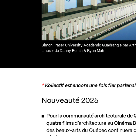
Simon Fraser University Academic Quadrangle par Arthu
Lines » de Danny Berish & Ryan Mah
*
Kollectif est encore une fois fier
partena
Nouveauté 2025
Pour la communauté architecturale d
quatre films
d’architecture au
Cinéma 
des beaux-arts du Québec continuera 