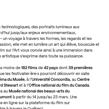
s technologiques, des portraits lumineux aux
urd’hui jusqu’aux enjeux environnementaux,
— un voyage à travers les formes, les regards et les
passion, elle met en lumière un art qui élève, bouscule et
ilm sur l’Art vous convie ainsi à une immersion dans
e artistique s’exprime dans toute sa puissance.
pas moins de
182
films
de
42
pays
dont
39
premières
ue les festivalier·ère·s pourront découvrir en salle
éma du Musée
, à l’
Université Concordia
, au
Centre
d Stewart
et à l’
Office national du film du Canada
.
ra au
Musée national des beaux-arts du
aumont
à partir du
14
jusqu’au
23
mars. Une
en ligne sur la plateforme du film sur
le à travers le Québec).