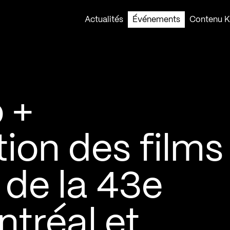
Actualités
Événements
Contenu Ko
 +
on des films
 de la 43e
ntréal et