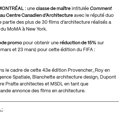
e MONTRÉAL
: une
classe de maître
intitulée
Comment
 au Centre Canadien d’Architecture
avec le réputé duo
e partie des plus de 30 films d’architecture réalisés a
te du MoMA à New York.
ode promo
pour obtenir une
réduction de 15%
sur
 mars et 23 mars) pour cette édition du FIFA :
ns le cadre de cette 43e édition
Provencher_Roy
en
ence Spatiale
,
Blanchette architecture design
,
Dupont
e Pratte architectes
et
MSDL
en tant que
bande annonce des films en architecture.
 :