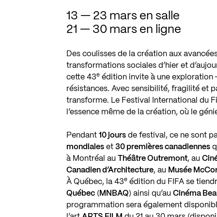
13 — 23 mars en salle
21 — 30 mars en ligne
Des coulisses de la création aux avancée
transformations sociales d’hier et d’aujo
e
cette
43
édition invite à une exploration 
résistances. Avec sensibilité, fragilité et 
transforme. Le Festival International du F
l’essence même de la création, où le géni
Pendant
10
jours
de festival, ce ne sont 
mondiales
et
30
premières canadiennes
q
à Montréal au
Théâtre Outremont
, au
Cin
Canadien d’Architecture
, au
Musée McCor
e
À Québec, la
43
édition du
FIFA
se tiend
Québec
(
MNBAQ
) ainsi qu’au
Cinéma Be
programmation sera également disponible 
l’art
ARTS
.
FILM
du
21
au
30
mars (disponib