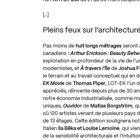
[…]
Pleins feux sur l’architectur
Pas moins de
huit longs métrages
seront 
canadiens :
Arthur Erickson : Beauty Betw
exploration en profondeur de la vie de l’u
modernistes, et
À travers l’île
de
Joshua F
le terrain et au travail conceptuel qui en 
EK
Movie
de
Thomas Piper
,
LOT-EK
l’un d
appréciés, réinvente depuis plus de
30
ans
notre économie industrialisée, comme mat
uniques,
Ouvidor
de
Matias Borgström
, q
où
120
artistes venant de plusieurs pays
de
13
étages. Cette édition soulignera no
italien
Ila Bêka et Louise Lemoine
, qui vi
de la sensibilité architecturale et l’intui