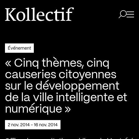
Aller à la page d'accueil
Logo Kollectif
Ouvri
Ouvrir 
Événement
« Cinq thèmes, cinq
causeries citoyennes
sur le développement
de la ville intelligente et
numérique »
2 nov. 2014 - 16 nov. 2014