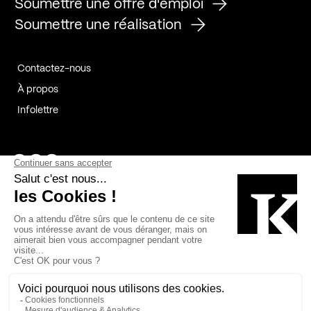
Soumettre une offre d'emploi
Soumettre une réalisation
Contactez-nous
À propos
Infolettre
Page Facebook de Kollectif
Page Instagram de Kollectif
Page Linkedin de Kollectif
Partenaires
Commanditaires
Fabelta_syst_BLAN
Bâtiment-Durable-Québec-1
Esquisses-1
IRAC-1
Contech-2
OC-2
MP-1
v2com-1