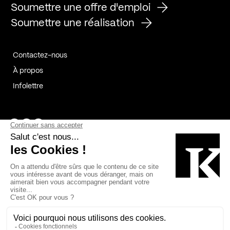
Soumettre une offre d'emploi
Soumettre une réalisation
Contactez-nous
À propos
Infolettre
Page Facebook de Kollectif
Page Instagram de Kollectif
Page Linkedin de Kollectif
Partenaires
Commanditaires
Fabelta_syst_BLAN
Bâtiment-Durable-Québec-1
Esquisses-1
IRAC-1
Contech-2
OC-2
MP-1
v2com-1