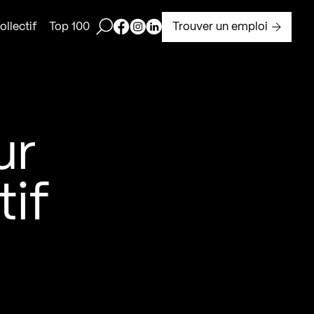
Ouvrir la barre de recherche
Page Facebook de Kollectif
Page Instagram de Kollectif
Page Linkedin de Kollectif
Trouver un emploi
llectif
Top 100
ur
tif