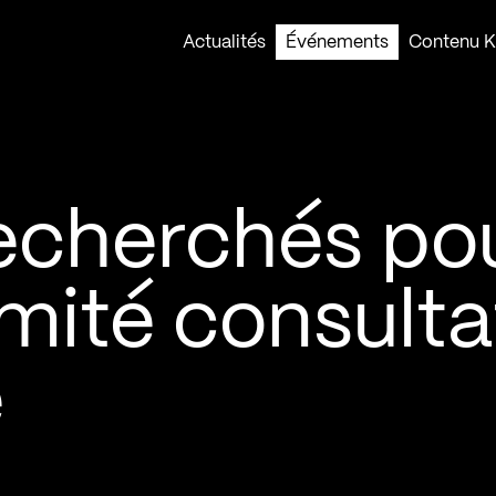
Actualités
Événements
Contenu Ko
echerchés po
mité consulta
e