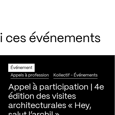
si ces événements
Événement
Appels à profession
Kollectif - Événements
Appel à participation | 4e
édition des visites
architecturales « Hey,
salut l’archi! »