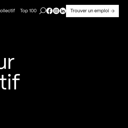
Ouvrir la barre de recherche
Page Facebook de Kollectif
Page Instagram de Kollectif
Page Linkedin de Kollectif
Trouver un emploi
llectif
Top 100
ur
tif