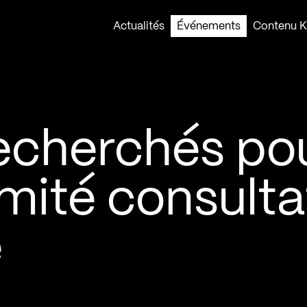
Actualités
Événements
Contenu Ko
echerchés po
mité consulta
e