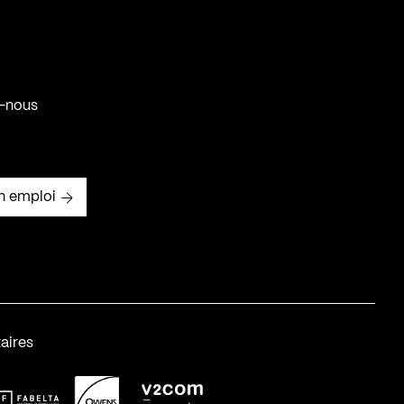
-nous
n emploi
aires