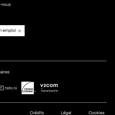
-nous
n emploi
aires
abelta_syst_BLANC
OC-2
v2com-1
Crédits
Légal
Cookies