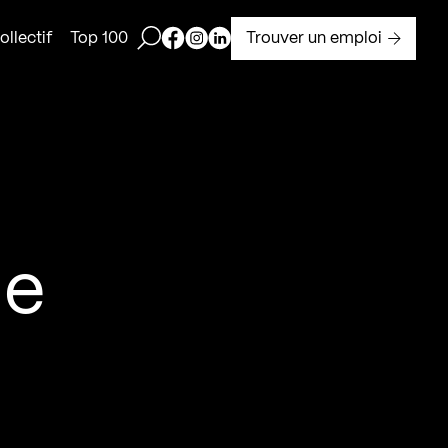
Ouvrir la barre de recherche
Page Facebook de Kollectif
Page Instagram de Kollectif
Page Linkedin de Kollectif
Trouver un emploi
llectif
Top 100
ne