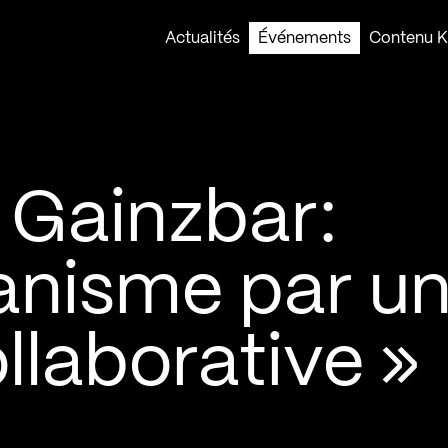
Actualités
Événements
Contenu Ko
 Gainzbar:
banisme par u
llaborative »