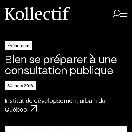
Aller à la page d'accueil
Logo Kollectif
Ouvri
Ouvrir 
Événement
Bien se préparer à une
consultation publique
30 mars 2016
Institut de développement urbain du
Québec