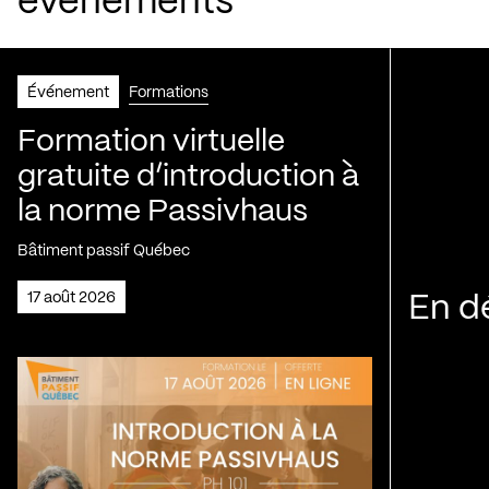
événements
Événement
Formations
Formation virtuelle
gratuite d’introduction à
la norme Passivhaus
Bâtiment passif Québec
17 août 2026
En d