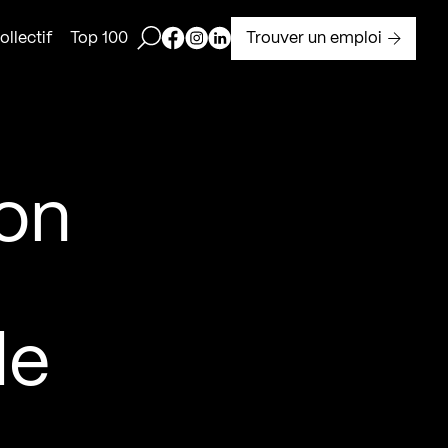
Ouvrir la barre de recherche
Page Facebook de Kollectif
Page Instagram de Kollectif
Page Linkedin de Kollectif
Trouver un emploi
llectif
Top 100
ion
le