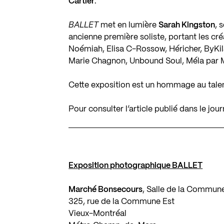
Cartier
.
BALLET
met en lumière
Sarah Kingston
, 
ancienne première soliste, portant les cr
Noémiah
,
Elisa C-Rossow
,
Héricher
,
ByKil
Marie Chagnon
,
Unbound Soul
,
Méla par 
Cette exposition est un hommage au talen
Pour consulter l’article publié dans le jou
Exposition photographique BALLET
Marché Bonsecours
, Salle de la Commun
325, rue de la Commune Est
Vieux-Montréal