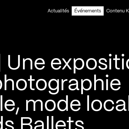
Actualités
Événements
Contenu Ko
 Une exposit
photographie
le, mode loca
s Ballets