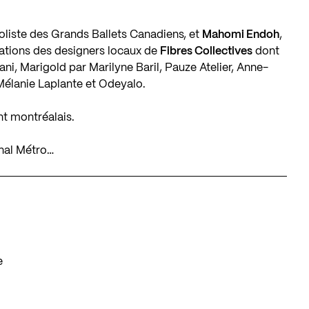
soliste des
Grands Ballets Canadiens
, et
Mahomi Endoh
,
éations des designers locaux de
Fibres Collectives
dont
ani
,
Marigold par Marilyne Baril
,
Pauze Atelier
,
Anne-
Mélanie Laplante
et
Odeyalo
.
t montréalais.
rnal Métro…
e