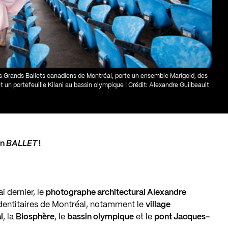
 Grands Ballets canadiens de Montréal, porte un ensemble Marigold, des
 un portefeuille Kilani au bassin olympique | Crédit: Alexandre Guilbeault
on
BALLET
!
i dernier, le
photographe architectural Alexandre
identitaires de Montréal, notamment le
village
l
, la
Biosphère
, le
bassin olympique
et le
pont Jacques-