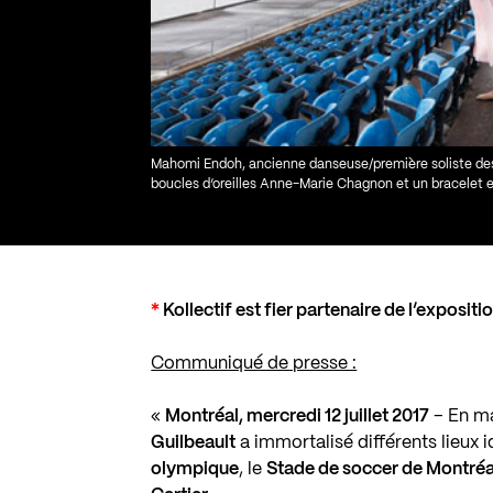
Mahomi Endoh, ancienne danseuse/première soliste des
boucles d’oreilles Anne-Marie Chagnon et un bracelet et
*
Kollectif est fier partenaire de l’expositi
Communiqué de presse :
«
Montréal, mercredi 12 juillet 2017
– En ma
Guilbeault
a immortalisé différents lieux 
olympique
, le
Stade de soccer de Montréa