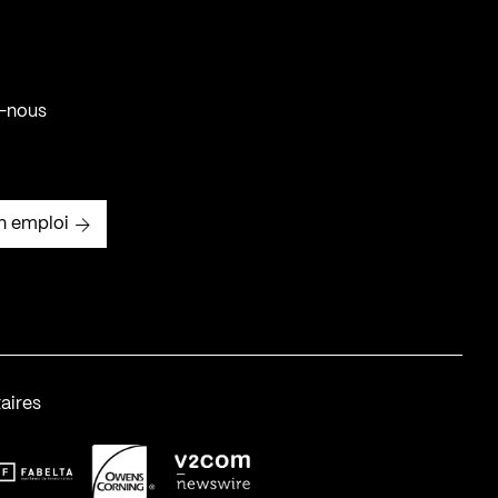
-nous
n emploi
aires
abelta_syst_BLANC