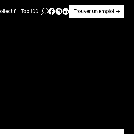
Ouvrir la barre de recherche
Page Facebook de Kollectif
Page Instagram de Kollectif
Page Linkedin de Kollectif
Trouver un emploi
llectif
Top 100
s