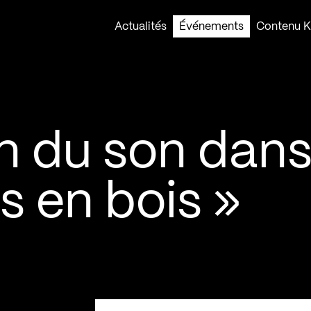
Actualités
Événements
Contenu Ko
n du son dan
s en bois »