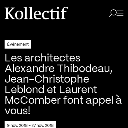
Aller à la page d'accueil
Logo Kollectif
Ouvri
Ouvrir 
Événement
Les architectes
Alexandre Thibodeau,
Jean-Christophe
Leblond et Laurent
McComber font appel à
vous!
9 nov. 2018 - 27 nov. 2018