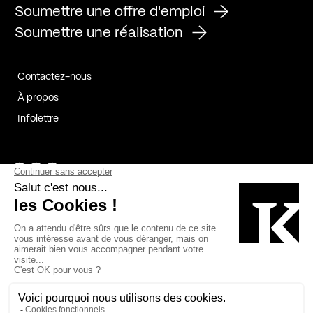
Soumettre une offre d'emploi
Soumettre une réalisation
Contactez-nous
À propos
Infolettre
Page Facebook de Kollectif
Page Instagram de Kollectif
Page Linkedin de Kollectif
Partenaires
Commanditaires
Fabelta_syst_BLAN
Bâtiment-Durable-Québec-1
Esquisses-1
IRAC-1
Contech-2
OC-2
MP-1
v2com-1