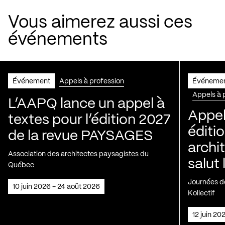
Vous aimerez aussi ces
événements
Événement
Appels à profession
Événeme
Appels à 
L’AAPQ lance un appel à
Appel
textes pour l’édition 2027
éditio
de la revue PAYSAGES
archi
Association des architectes paysagistes du
salut 
Québec
Journées de
10 juin 2026 - 24 août 2026
Kollectif
12 juin 2