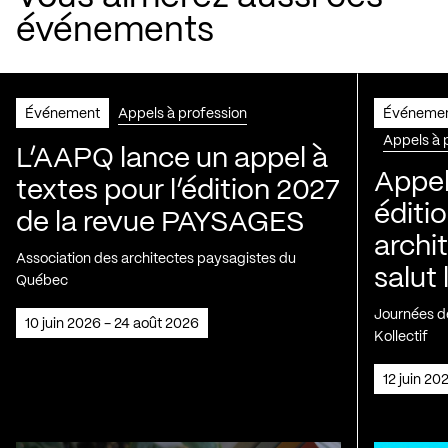
événements
Événement
Appels à profession
Événeme
Appels à 
L’AAPQ lance un appel à
Appel
textes pour l’édition 2027
éditio
de la revue PAYSAGES
archi
Association des architectes paysagistes du
salut 
Québec
Journées de
10 juin 2026 - 24 août 2026
Kollectif
12 juin 2