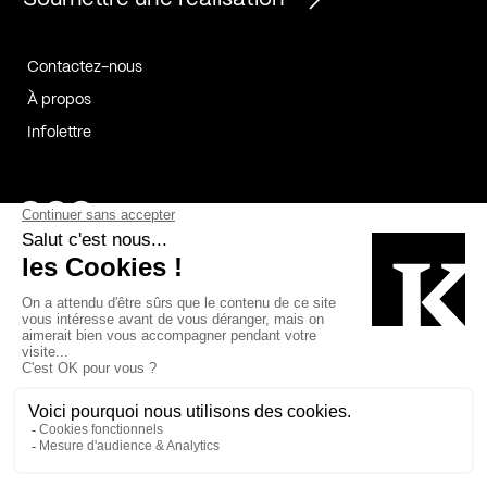
Contactez-nous
À propos
Infolettre
Page Facebook de Kollectif
Page Instagram de Kollectif
Page Linkedin de Kollectif
Partenaires
Commanditaires
Fabelta_syst_BLAN
Bâtiment-Durable-Québec-1
Esquisses-1
IRAC-1
Contech-2
OC-2
MP-1
v2com-1
©2026 Kollectif. Tous droits réservés.