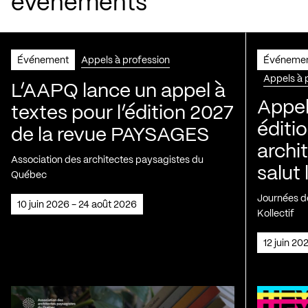
événements
Événement
Appels à profession
Événeme
Appels à 
L’AAPQ lance un appel à
Appel
textes pour l’édition 2027
éditio
de la revue PAYSAGES
archi
Association des architectes paysagistes du
salut 
Québec
Journées de
10 juin 2026 - 24 août 2026
Kollectif
12 juin 2