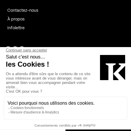
Contactez-nous
À propos
Infolettre
Page Facebook de Kollectif
Page Instagram de Kollectif
Page Linkedin de Kollectif
Partenaires
Commanditaires
Fabelta_syst_BLAN
Bâtiment-Durable-Québec-1
Esquisses-1
IRAC-1
Contech-2
OC-2
MP-1
v2com-1
©2026 Kollectif. Tous droits réservés.
Crédits
Légal
Cookies