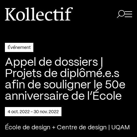
Aller à la page d'accueil
Logo Kollectif
Ouvri
Ouvrir 
Événement
Appel de dossiers |
Projets de diplômé.e.s
afin de souligner le 50e
anniversaire de l’École
4 oct. 2022 - 30 nov. 2022
École de design + Centre de design | UQAM