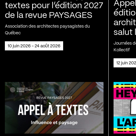
Appel
textes pour l’édition 2027
éditio
de la revue PAYSAGES
archi
Association des architectes paysagistes du
salut 
Québec
Journées de
10 juin 2026 - 24 août 2026
Kollectif
12 juin 2