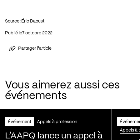
Source :
Éric Daoust
Publié le
7 octobre 2022
Partager l'article
Vous aimerez aussi ces
événements
Événement
Appels à profession
Événeme
Appels à 
L’AAPQ lance un appel à