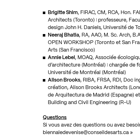
Brigitte Shim
, FIRAC, CM, RCA, Hon. FAI
Architects (Toronto) ǀ professeure, Fa
design John H. Daniels, Université de T
Neeraj Bhatia
, RA, AAO, M. Sc. Arch, B.A
OPEN WORKSHOP (Toronto et San Francis
Arts (San Francisco)
Annie Lebel
, MOAQ, Associée écologique 
d’architecture (Montréal) ǀ chargée de
Université de Montréal (Montréal)
Alison Brooks
, RIBA, FRSA, RDI, Doc ing
création, Alison Brooks Architects (Lon
de Arquitectura de Madrid (Espagne) et
Building and Civil Engineering (R-U)
Questions
Si vous avez des questions ou avez besoi
biennaledevenise@conseildesarts.ca
»