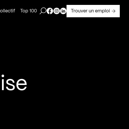
Ouvrir la barre de recherche
Page Facebook de Kollectif
Page Instagram de Kollectif
Page Linkedin de Kollectif
Trouver un emploi
llectif
Top 100
ise