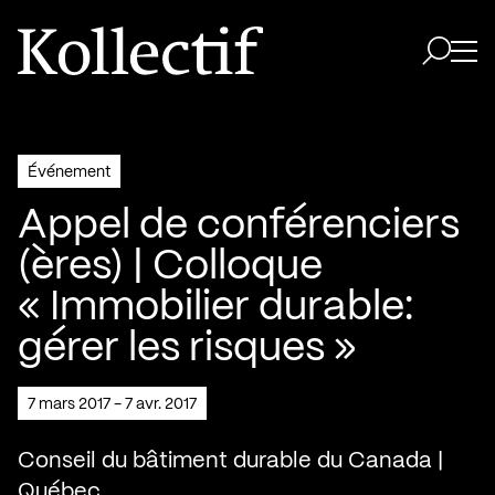
Aller à la page d'accueil
Logo Kollectif
Ouvri
Ouvrir 
Événement
Appel de conférenciers
(ères) | Colloque
« Immobilier durable:
gérer les risques »
7 mars 2017 - 7 avr. 2017
Conseil du bâtiment durable du Canada |
Québec