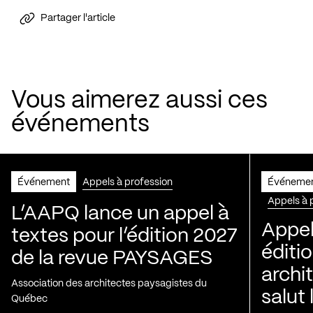
Partager l'article
Vous aimerez aussi ces
événements
Événement
Appels à profession
Événeme
Appels à 
L’AAPQ lance un appel à
Appel
textes pour l’édition 2027
éditio
de la revue PAYSAGES
archi
Association des architectes paysagistes du
salut 
Québec