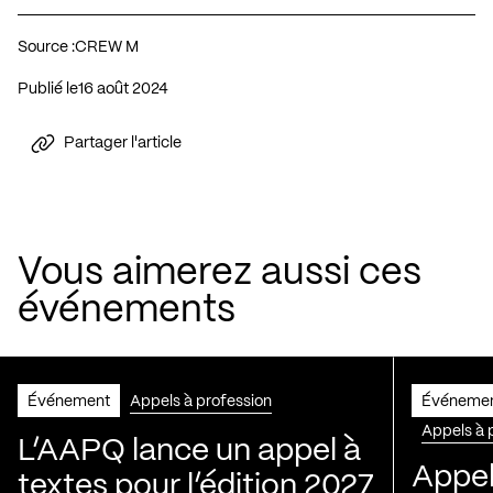
Source :
CREW M
Publié le
16 août 2024
Partager l'article
Vous aimerez aussi ces
événements
Événement
Appels à profession
Événeme
Appels à 
L’AAPQ lance un appel à
Appel
textes pour l’édition 2027