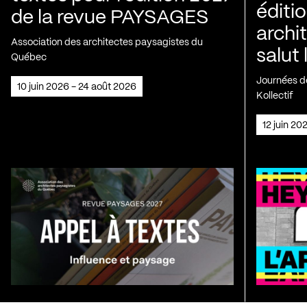
éditio
de la revue PAYSAGES
archi
Association des architectes paysagistes du
salut 
Québec
Journées de
10 juin 2026 - 24 août 2026
Kollectif
12 juin 2