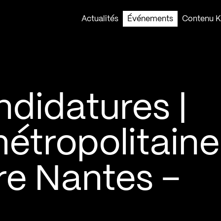
Actualités
Événements
Contenu Ko
didatures |
étropolitaine
re Nantes –