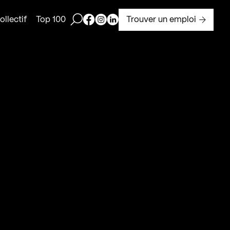
Ouvrir la barre de recherche
Page Facebook de Kollectif
Page Instagram de Kollectif
Page Linkedin de Kollectif
Trouver un emploi
llectif
Top 100