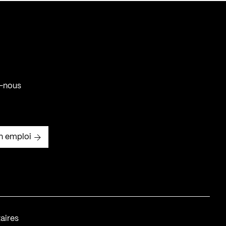
-nous
n emploi
aires