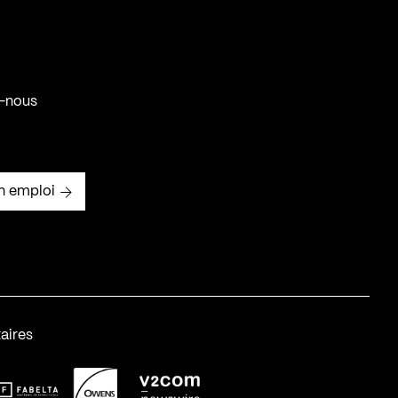
-nous
n emploi
aires