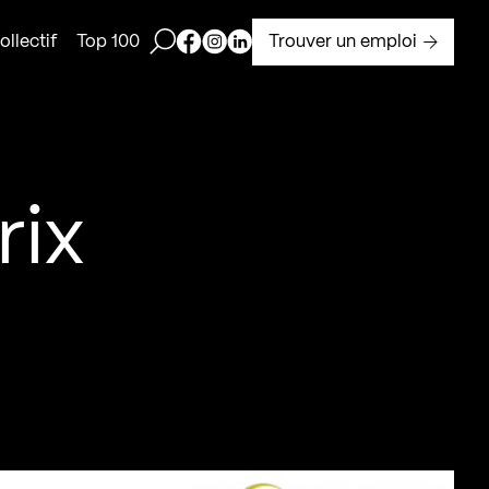
Ouvrir la barre de recherche
Page Facebook de Kollectif
Page Instagram de Kollectif
Page Linkedin de Kollectif
Trouver un emploi
llectif
Top 100
rix