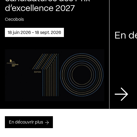
d’excellence 2027
Cecobois
18 juin 2026 - 18 sept. 2026
En d
En découvrir plus