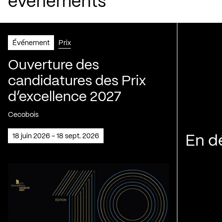
événements
Événement
Prix
Ouverture des
candidatures des Prix
d’excellence 2027
Cecobois
18 juin 2026 - 18 sept. 2026
En d