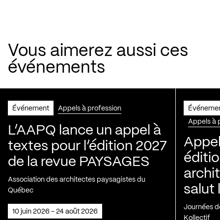
Vous aimerez aussi ces
événements
Événement
Appels à profession
Événeme
Appels à 
L’AAPQ lance un appel à
Appel
textes pour l’édition 2027
éditio
de la revue PAYSAGES
archi
Association des architectes paysagistes du
salut 
Québec
Journées de
10 juin 2026 - 24 août 2026
Kollectif