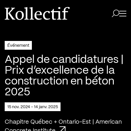
Aller à la page d'accueil
Logo Kollectif
Ouvri
Ouvrir 
Événement
Appel de candidatures |
Prix d’excellence de la
construction en béton
2025
15 nov. 2024 - 14 janv. 2025
Chapitre Québec + Ontario-Est | American
Concrete Institute