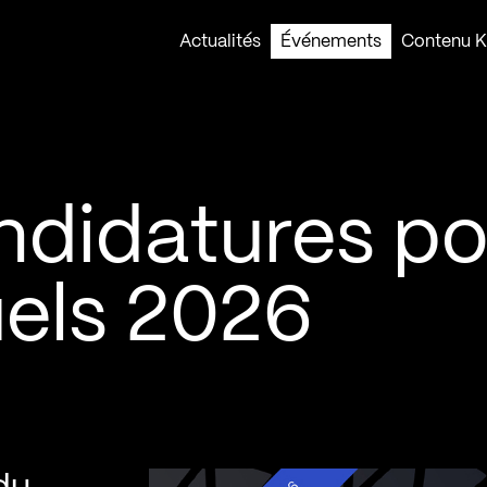
Actualités
Événements
Contenu Ko
ndidatures po
uels 2026