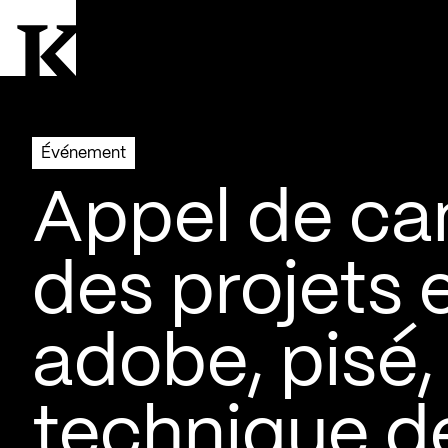
Aller à la page d'accueil
Logo Kollectif
Événement
Appel de ca
des projets 
adobe, pisé,
technique de