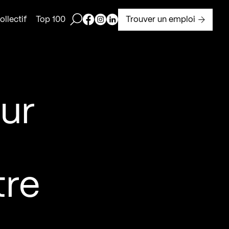
Ouvrir la barre de recherche
Page Facebook de Kollectif
Page Instagram de Kollectif
Page Linkedin de Kollectif
Trouver un emploi
llectif
Top 100
ur
tre