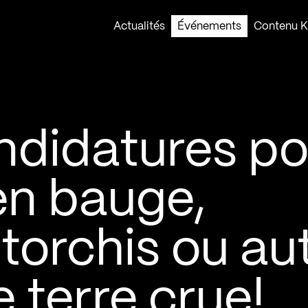
Actualités
Événements
Contenu Ko
ndidatures po
en bauge,
 torchis ou au
 terre crue!