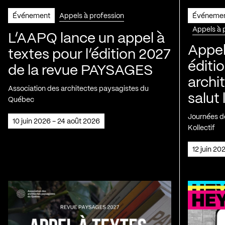
Événement
Appels à profession
Événeme
Appels à 
L’AAPQ lance un appel à
Appel
textes pour l’édition 2027
éditio
de la revue PAYSAGES
archi
Association des architectes paysagistes du
salut 
Québec
Journées de
10 juin 2026 - 24 août 2026
Kollectif
12 juin 2