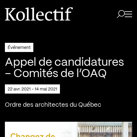
Aller à la page d'accueil
Logo Kollectif
Ouvri
Ouvrir 
Événement
Appel de candidatures
– Comités de l’OAQ
22 avr. 2021 - 14 mai 2021
Ordre des architectes du Québec