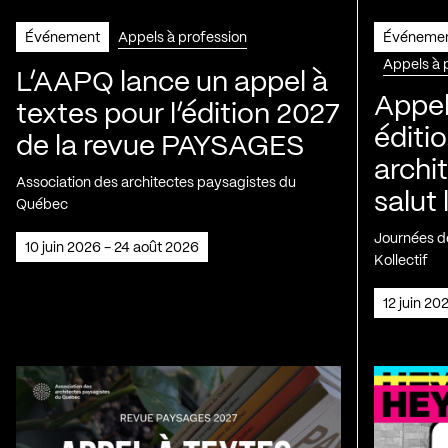
Événement
Appels à profession
Événeme
Appels à 
L’AAPQ lance un appel à
Appel
textes pour l’édition 2027
éditio
de la revue PAYSAGES
archi
Association des architectes paysagistes du
salut 
Québec
Journées de
10 juin 2026 - 24 août 2026
Kollectif
12 juin 2