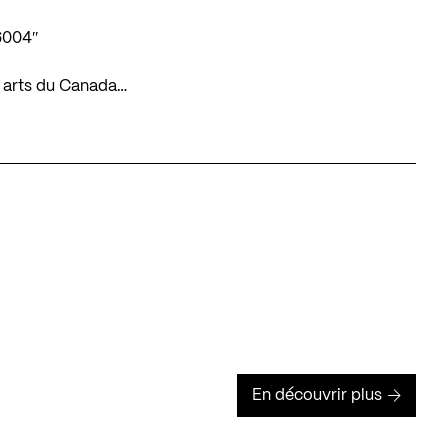
6004″
es arts du Canada…
En découvrir plus