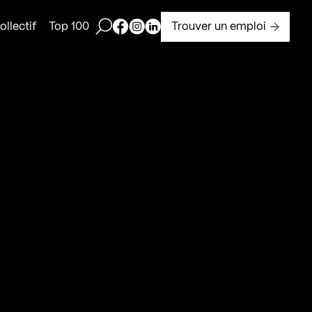
Ouvrir la barre de recherche
Page Facebook de Kollectif
Page Instagram de Kollectif
Page Linkedin de Kollectif
Trouver un emploi
llectif
Top 100