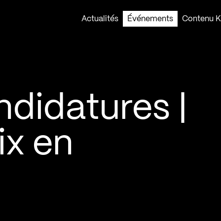
Actualités
Événements
Contenu Ko
didatures |
ix en