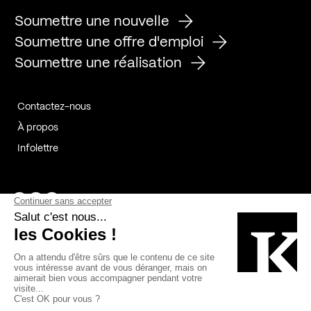
Soumettre une nouvelle
Soumettre une offre d'emploi
Soumettre une réalisation
Contactez-nous
À propos
Infolettre
Page Facebook de Kollectif
Page Instagram de Kollectif
Page Linkedin de Kollectif
Partenaires
Commanditaires
Fabelta_syst_BLAN
Bâtiment-Durable-Québec-1
Esquisses-1
IRAC-1
Contech-2
OC-2