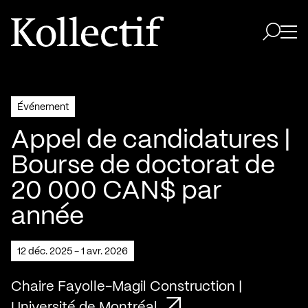
Aller à la page d'accueil
Logo Kollectif
Ouvri
Ouvrir 
Événement
Appel de candidatures |
Bourse de doctorat de
20 000 CAN$ par
année
12 déc. 2025 - 1 avr. 2026
Chaire Fayolle-Magil Construction |
Université de Montréal