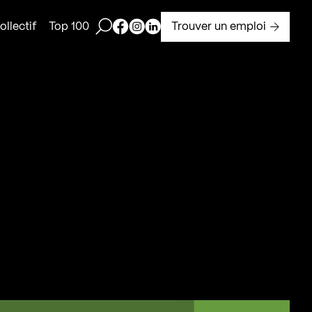
Ouvrir la barre de recherche
Page Facebook de Kollectif
Page Instagram de Kollectif
Page Linkedin de Kollectif
Trouver un emploi
llectif
Top 100