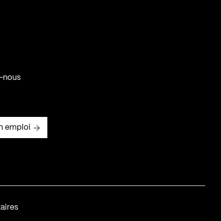
-nous
n emploi
aires