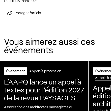
Publié le
8 mars 2024
Partager l'article
Vous aimerez aussi ces
événements
Événement
Appels à profession
Événeme
Appels à 
L’AAPQ lance un appel à
Appel
textes pour l’édition 2027
éditio
de la revue PAYSAGES
archi
Association des architectes paysagistes du