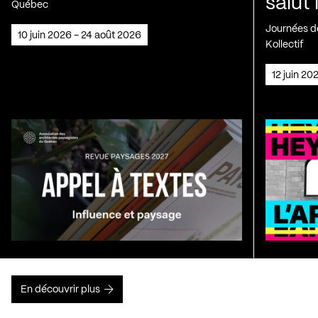
salut 
Québec
Journées de
10 juin 2026 - 24 août 2026
Kollectif
12 juin 2
En découvrir plus