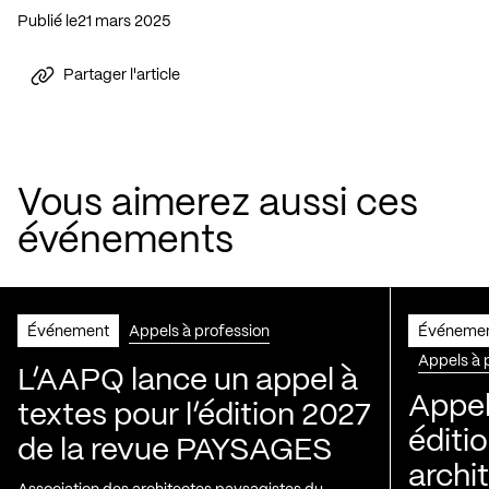
Publié le
21 mars 2025
Partager l'article
Vous aimerez aussi ces
événements
Événement
Appels à profession
Événeme
Appels à 
L’AAPQ lance un appel à
Appel
textes pour l’édition 2027
éditio
de la revue PAYSAGES
archi