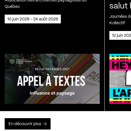
Association des architectes paysagistes du
salut 
Québec
Journées de
10 juin 2026 - 24 août 2026
Kollectif
12 juin 2
En découvrir plus