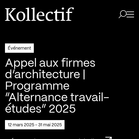
Aller à la page d'accueil
Logo Kollectif
Ouvri
Ouvrir 
Événement
Appel aux firmes
d’architecture |
Programme
“Alternance travail-
études” 2025
12 mars 2025 - 31 mai 2025