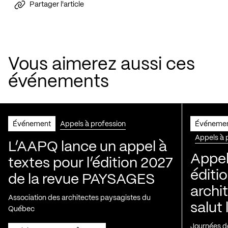
Partager l'article
Vous aimerez aussi ces
événements
Événement
Appels à profession
Événeme
Appels à 
L’AAPQ lance un appel à
Appel
textes pour l’édition 2027
éditio
de la revue PAYSAGES
archi
Association des architectes paysagistes du
salut 
Québec
Journées de