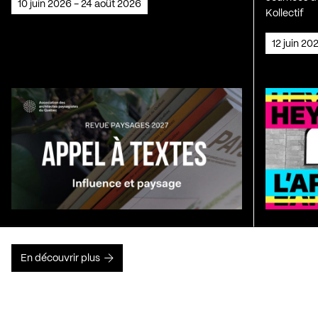
10 juin 2026 - 24 août 2026
Kollectif
12 juin 2
En découvrir plus