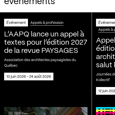
événements
Événement
Appels à profession
Événeme
Appels à 
L’AAPQ lance un appel à
Appel
textes pour l’édition 2027
éditio
de la revue PAYSAGES
archi
Association des architectes paysagistes du
salut 
Québec
Journées de
10 juin 2026 - 24 août 2026
Kollectif
12 juin 2