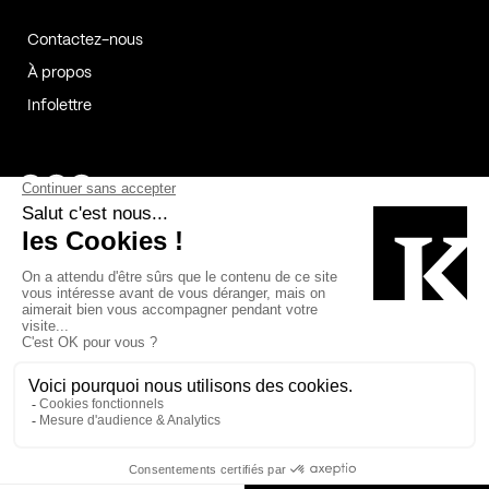
Contactez-nous
À propos
Infolettre
Page Facebook de Kollectif
Page Instagram de Kollectif
Page Linkedin de Kollectif
Partenaires
Commanditaires
Fabelta_syst_BLAN
Bâtiment-Durable-Québec-1
Esquisses-1
IRAC-1
Contech-2
OC-2
MP-1
v2com-1
©2026 Kollectif. Tous droits réservés.
Crédits
Légal
Cookies