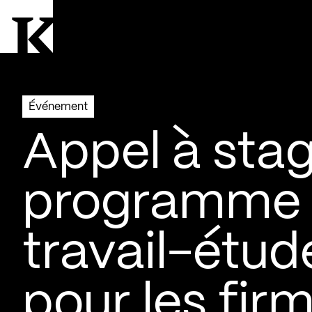
Aller à la page d'accueil
Logo Kollectif
Événement
Appel à sta
programme 
travail-étude
pour les fir