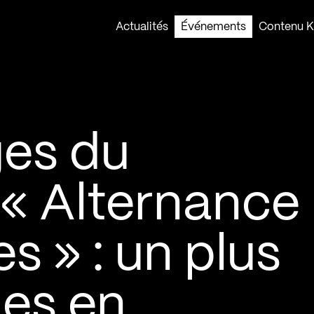
Actualités
Événements
Contenu Ko
ges du
« Alternance
s » : un plus
mes en