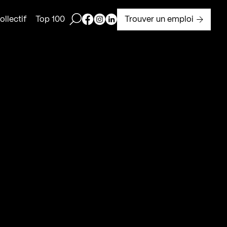
Ouvrir la barre de recherche
Page Facebook de Kollectif
Page Instagram de Kollectif
Page Linkedin de Kollectif
Trouver un emploi
llectif
Top 100