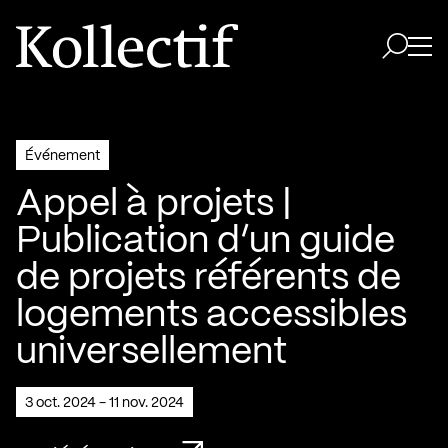
Aller à la page d'accueil
Logo Kollectif
Ouvri
Ouvrir 
Événement
Appel à projets |
Publication d’un guide
de projets référents de
logements accessibles
universellement
3 oct. 2024 - 11 nov. 2024