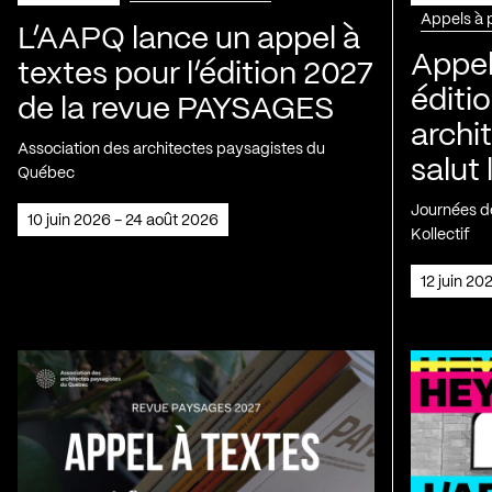
Appels à 
L’AAPQ lance un appel à
Appel
textes pour l’édition 2027
éditio
de la revue PAYSAGES
archi
Association des architectes paysagistes du
salut 
Québec
Journées de
10 juin 2026 - 24 août 2026
Kollectif
12 juin 2