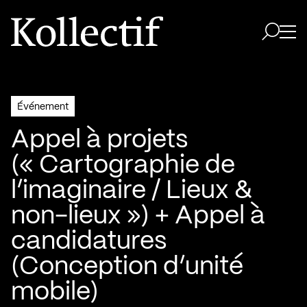
Aller à la page d'accueil
Logo Kollectif
Ouvri
Ouvrir 
Événement
Appel à projets
(« Cartographie de
l’imaginaire / Lieux &
non-lieux ») + Appel à
candidatures
(Conception d’unité
mobile)