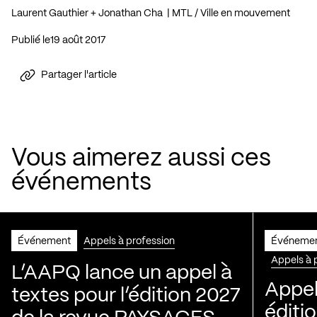
Laurent Gauthier + Jonathan Cha | MTL / Ville en mouvement
Publié le
19 août 2017
Partager l'article
Vous aimerez aussi ces
événements
Événement
Appels à profession
Événeme
Appels à 
L’AAPQ lance un appel à
Appel
textes pour l’édition 2027
éditio