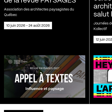
de la revue PAYSAGES
archi
Association des architectes paysagistes du
salut 
Québec
Journées de
10 juin 2026 - 24 août 2026
Kollectif
12 juin 2