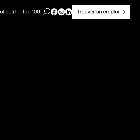
Ouvrir la barre de recherche
Page Facebook de Kollectif
Page Instagram de Kollectif
Page Linkedin de Kollectif
Trouver un emploi
llectif
Top 100