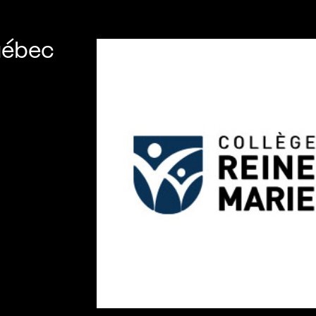
uébec