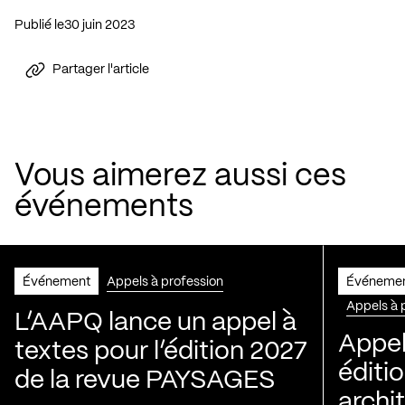
Publié le
30 juin 2023
Partager l'article
Vous aimerez aussi ces
événements
Événement
Appels à profession
Événeme
Appels à 
L’AAPQ lance un appel à
Appel
textes pour l’édition 2027
éditio
de la revue PAYSAGES
archi