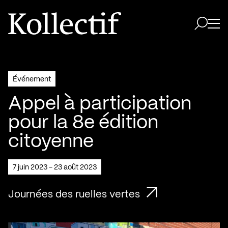
Aller à la page d'accueil
Logo Kollectif
Ouvri
Ouvrir 
Événement
Appel à participation
pour la 8e édition
citoyenne
7 juin 2023 - 23 août 2023
Journées des ruelles vertes