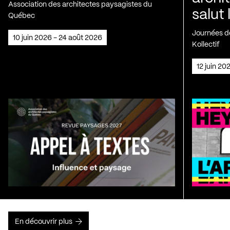
Association des architectes paysagistes du
salut 
Québec
Journées de
10 juin 2026 - 24 août 2026
Kollectif
12 juin 2
En découvrir plus