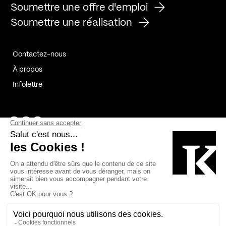
Soumettre une offre d'emploi
Soumettre une réalisation
Contactez-nous
À propos
Infolettre
Page Facebook de Kollectif
Page Instagram de Kollectif
Page Linkedin de Kollectif
Partenaires
Commanditaires
Fabelta_syst_BLAN
Bâtiment-Durable-Québec-1
Esquisses-1
IRAC-1
Contech-2
OC-2
MP-1
v2com-1