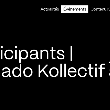
Actualités
Événements
Contenu Ko
icipants |
do Kollectif