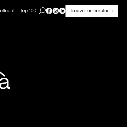
Ouvrir la barre de recherche
Page Facebook de Kollectif
Page Instagram de Kollectif
Page Linkedin de Kollectif
Trouver un emploi
llectif
Top 100
 à