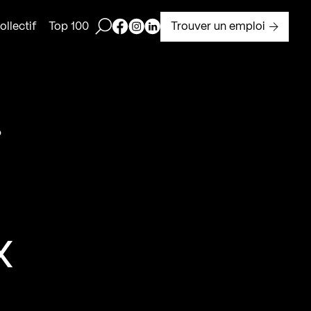
Ouvrir la barre de recherche
Page Facebook de Kollectif
Page Instagram de Kollectif
Page Linkedin de Kollectif
Trouver un emploi
llectif
Top 100
i
x