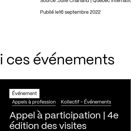
Source :
Julie Charland | Québec Internati
Publié le
16 septembre 2022
si ces événements
Événement
Appels à profession
Kollectif - Événements
Appel à participation | 4e
édition des visites