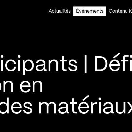
Actualités
Événements
Contenu Ko
icipants | Déf
on en
n des matériau