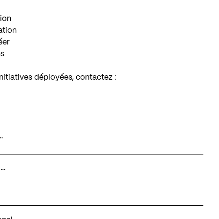
tion
ation
éer
ns
nitiatives déployées, contactez :
…
I…