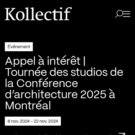
Aller à la page d'accueil
Logo Kollectif
Ouvri
Ouvrir 
Événement
Appel à intérêt |
Tournée des studios de
la Conférence
d’architecture 2025 à
Montréal
8 nov. 2024 - 22 nov. 2024