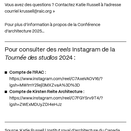
Vous avez des questions ? Contactez Katie Russell à l’adresse
courriel
krussell@raic.org
»
Pour plus d’information à propos de la Conférence
d’architecture 2025…
Pour consulter des
reels
Instagram de la
Tournée des studios
2024 :
Compte de l’IRAC :
https://www.instagram.com/reel/C7AxeVAOV16/?
igsh=MW1mY2liejl3MXZvaA%3D%3D
Compte de Kirsten Reite Architecture :
https://www.instagram.com/reel/C7FGYSrv9T4/?
igsh=ZWExMDUyZDI4eHJz
Source :
Katie Russell | Institut royal d’architecture du Canada