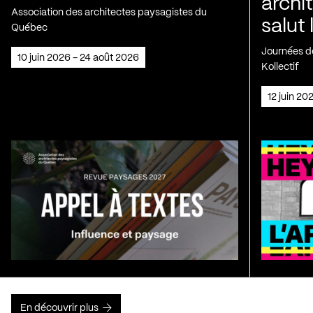
archi
Association des architectes paysagistes du
salut 
Québec
Journées de
10 juin 2026 - 24 août 2026
Kollectif
12 juin 2
En découvrir plus