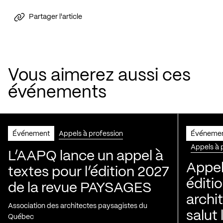
Partager l'article
Vous aimerez aussi ces
événements
Événement
Appels à profession
Événeme
Appels à 
L’AAPQ lance un appel à
Appel
textes pour l’édition 2027
éditio
de la revue PAYSAGES
archi
Association des architectes paysagistes du
salut 
Québec