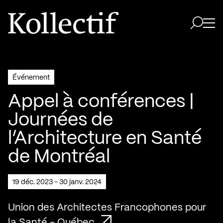
Aller à la page d'accueil
Logo Kollectif
Ouvri
Ouvrir 
Événement
Appel à conférences |
Journées de
l’Architecture en Santé
de Montréal
19 déc. 2023 - 30 janv. 2024
Union des Architectes Francophones pour
la Santé - Québec