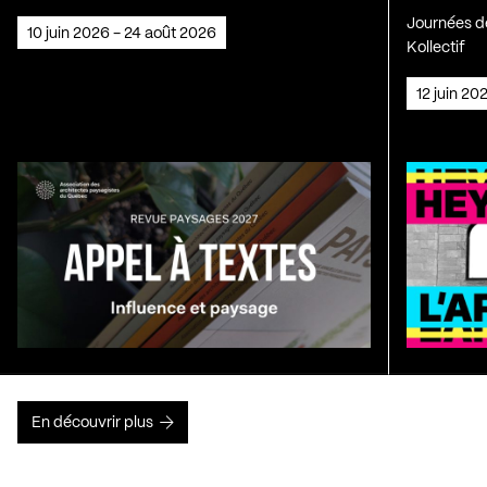
Journées de
10 juin 2026 - 24 août 2026
Kollectif
12 juin 2
En découvrir plus