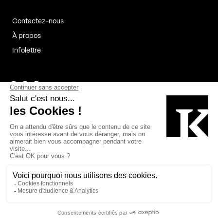
Contactez-nous
À propos
Infolettre
Page Facebook de Kollectif
Page Instagram de Kollectif
Page Linkedin de Kollectif
Partenaires
Commanditaires
Fabelta_syst_BLAN
Bâtiment-Durable-Québec-1
Esquisses-1
IRAC-1
Contech-2
OC-2
MP-1
v2com-1
©2026 Kollectif. Tous droits réservés.