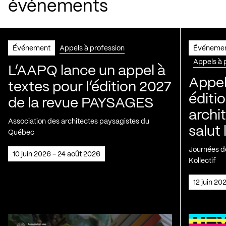
événements
Événement
Appels à profession
Événeme
Appels à 
L’AAPQ lance un appel à
Appel
textes pour l’édition 2027
éditio
de la revue PAYSAGES
archi
Association des architectes paysagistes du
salut 
Québec
Journées de
10 juin 2026 - 24 août 2026
Kollectif
12 juin 2