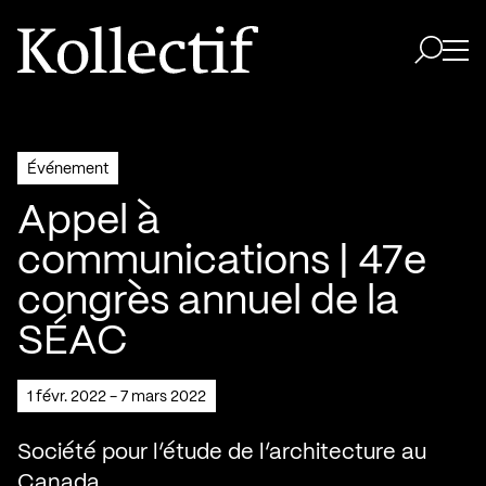
Aller à la page d'accueil
Logo Kollectif
Ouvri
Ouvrir 
Événement
Appel à
communications | 47e
congrès annuel de la
SÉAC
1 févr. 2022 - 7 mars 2022
Société pour l’étude de l’architecture au
Canada