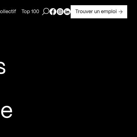
Ouvrir la barre de recherche
Page Facebook de Kollectif
Page Instagram de Kollectif
Page Linkedin de Kollectif
Trouver un emploi
llectif
Top 100
s
ue