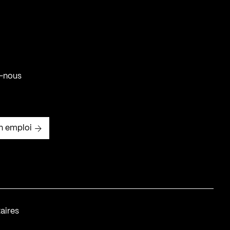
-nous
n emploi
aires