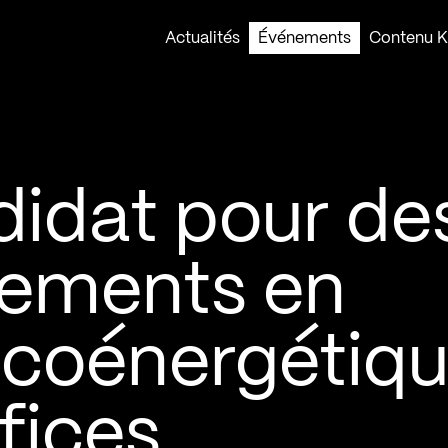
Actualités
Événements
Contenu Ko
didat pour de
ements en
écoénergétiq
ifices