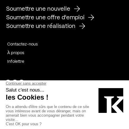
Soumettre une nouvelle
Soumettre une offre d'emploi
Soumettre une réalisation
Contactez-nous
À propos
Infolettre
Page Facebook de Kollectif
Page Instagram de Kollectif
Page Linkedin de Kollectif
Partenaires
Commanditaires
Fabelta_syst_BLAN
Bâtiment-Durable-Québec-1
Esquisses-1
IRAC-1
Contech-2
OC-2