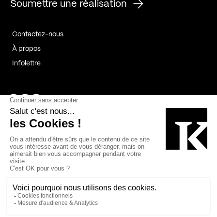
Soumettre une réalisation
Contactez-nous
À propos
Infolettre
Page Facebook de Kollectif
Page Instagram de Kollectif
Page Linkedin de Kollectif
Partenaires
Commanditaires
Fabelta_syst_BLAN
Bâtiment-Durable-Québec-1
Esquisses-1
IRAC-1
Contech-2
OC-2
MP-1
v2com-1
©2026 Kollectif. Tous droits réservés.