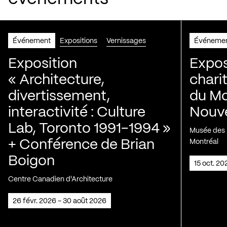
Événement
Expositions
Vernissages
Événeme
Exposition
Expos
« Architecture,
chari
divertissement,
du Mo
interactivité : Culture
Nouve
Lab, Toronto 1991-1994 »
Musée des H
+ Conférence de Brian
Montréal
Boigon
15 oct. 2
Centre Canadien d'Architecture
26 févr. 2026 - 30 août 2026