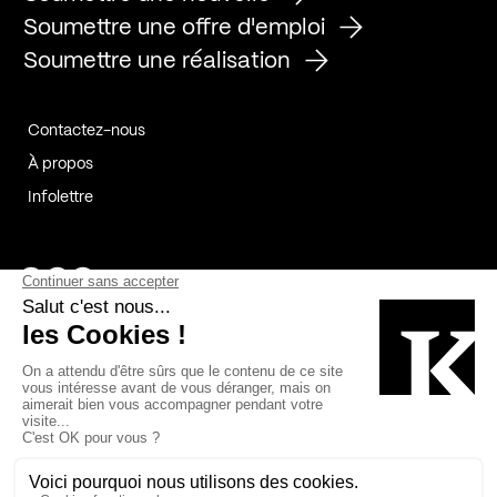
Soumettre une offre d'emploi
Soumettre une réalisation
Contactez-nous
À propos
Infolettre
Page Facebook de Kollectif
Page Instagram de Kollectif
Page Linkedin de Kollectif
Partenaires
Commanditaires
Fabelta_syst_BLAN
Bâtiment-Durable-Québec-1
Esquisses-1
IRAC-1
Contech-2
OC-2
MP-1
v2com-1