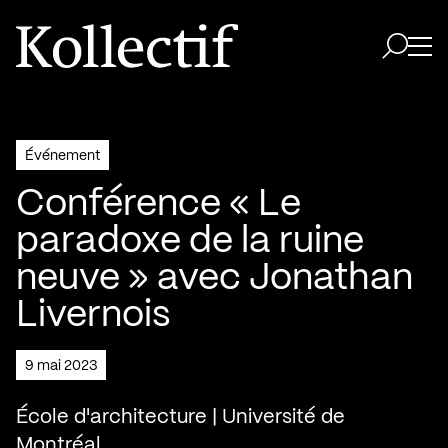
Aller à la page d'accueil
Logo Kollectif
Ouvri
Ouvrir 
Événement
Conférence « Le
paradoxe de la ruine
neuve » avec Jonathan
Livernois
9 mai 2023
École d'architecture | Université de
Montréal