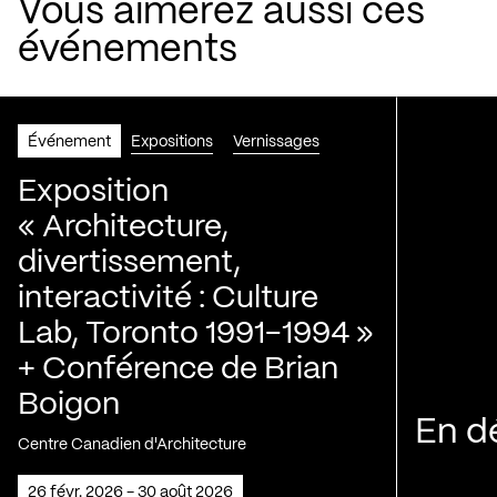
Vous aimerez aussi ces
événements
Événement
Expositions
Vernissages
Exposition
« Architecture,
divertissement,
interactivité : Culture
Lab, Toronto 1991-1994 »
+ Conférence de Brian
Boigon
En d
Centre Canadien d'Architecture
26 févr. 2026 - 30 août 2026