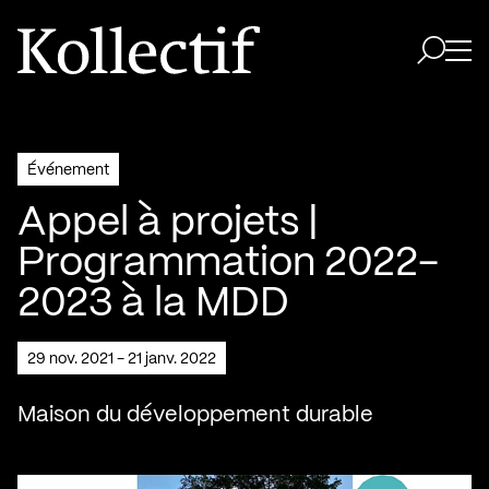
Aller à la page d'accueil
Logo Kollectif
Ouvri
Ouvrir 
Événement
Appel à projets |
Programmation 2022-
2023 à la MDD
29 nov. 2021 - 21 janv. 2022
Maison du développement durable