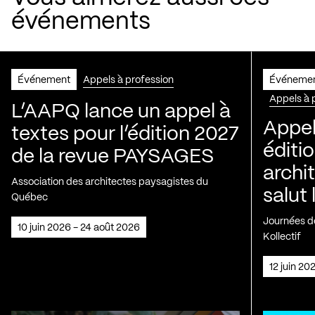
événements
Événement
Appels à profession
Événeme
Appels à 
L’AAPQ lance un appel à
Appel
textes pour l’édition 2027
éditio
de la revue PAYSAGES
archi
Association des architectes paysagistes du
salut 
Québec
Journées de
10 juin 2026 - 24 août 2026
Kollectif
12 juin 2