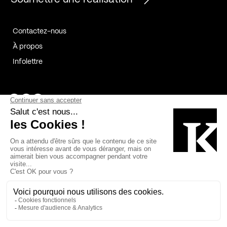
Contactez-nous
À propos
Infolettre
Page Facebook de Kollectif
Page Instagram de Kollectif
Page Linkedin de Kollectif
Partenaires
Commanditaires
Fabelta_syst_BLAN
Bâtiment-Durable-Québec-1
Esquisses-1
IRAC-1
Contech-2
OC-2
MP-1
v2com-1
©2026 Kollectif. Tous droits réservés.