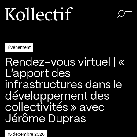
Aller à la page d'accueil
Logo Kollectif
Ouvri
Ouvrir 
Événement
Rendez-vous virtuel | «
L’apport des
infrastructures dans le
développement des
collectivités » avec
Jérôme Dupras
15 décembre 2020