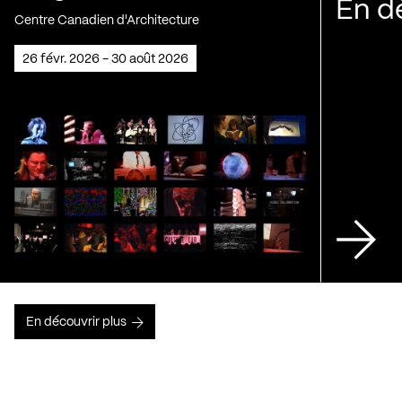
En d
Centre Canadien d'Architecture
26 févr. 2026 - 30 août 2026
En découvrir plus